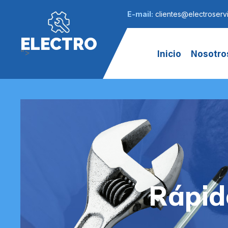
E-mail:
clientes@electroservi
ELECTRO
">
Inicio
Nosotro
Rápid