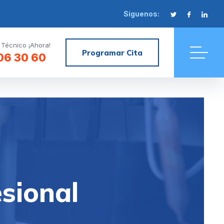
Síguenos:
 Técnico ¡Ahora!
Programar Cita
06 30 60
sional