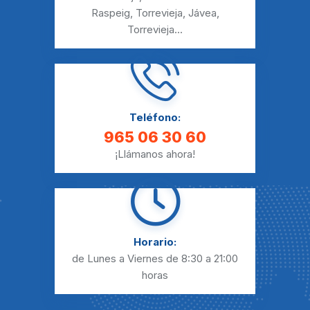
Raspeig
,
Torrevieja
,
Jávea
,
Torrevieja
...
Teléfono:
965 06 30 60
¡Llámanos ahora!
Horario:
de Lunes a Viernes
de 8:30 a 21:00
horas