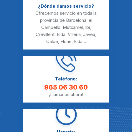
¿Dónde damos servicio?
Ofrecemos servicio en toda la
provincia de Barcelona:
el
Campello
,
Mutxamel
,
Ibi
,
Crevillent
,
Elda
,
Villena
,
Jávea
,
Calpe
,
Elche
,
Elda
...
Teléfono:
965 06 30 60
¡Llámanos ahora!
Horario: