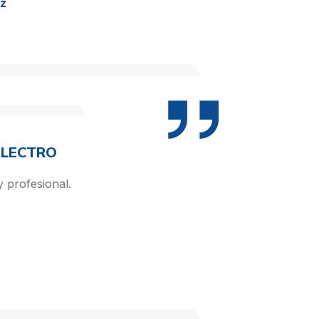
ez
ELECTRO
 profesional.