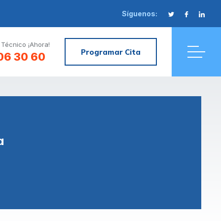
Síguenos:
 Técnico ¡Ahora!
Programar Cita
06 30 60
a