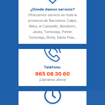
¿Dónde damos servicio?
Ofrecemos servicio en toda la
provincia de Barcelona:
Calpe
,
Altea
,
el Campello
,
Benidorm
,
Jávea
,
Torrevieja
,
Petrer
,
Torrevieja
,
Elche
,
Santa Pola
...
Teléfono:
965 06 30 60
¡Llámanos ahora!