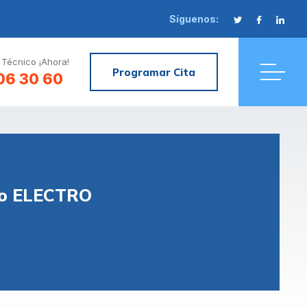
Síguenos:
 Técnico ¡Ahora!
Programar Cita
06 30 60
ico ELECTRO